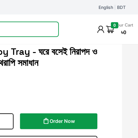
English
|
BDT
Track Order
Your Cart
0
৳
0
Tray - ঘরে বসেই নিরাপদ ও
েরাপি সমাধান
Order Now