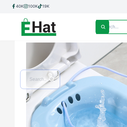
40K
100K
19K
Home
Shop All
Contact