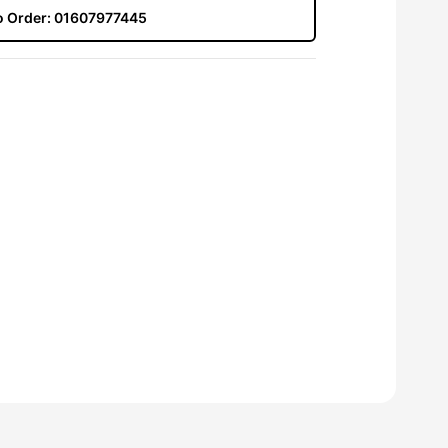
to Order:
01607977445