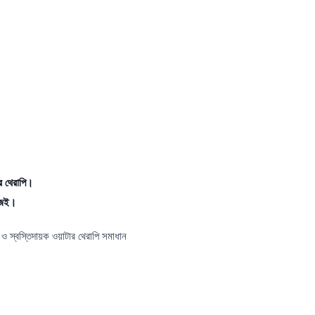
ার থেরাপি।
িজেই।