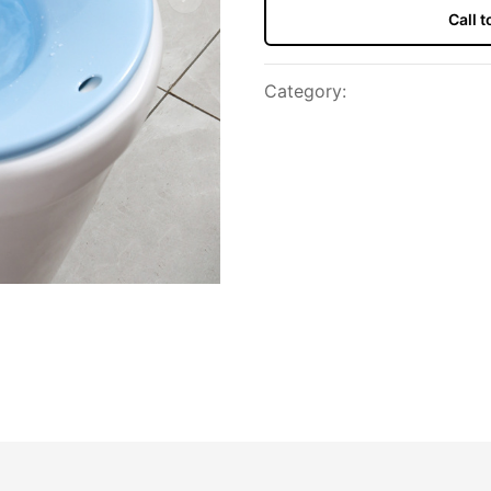
Next slide
Call 
Category
: