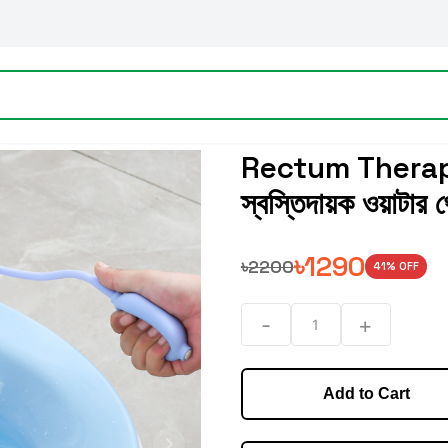
Rectum Therapy 
স্বস্তিদায়ক ওয়াটার থ
৳
1290
৳
2200
41
% OFF
-
+
1
Add to Cart