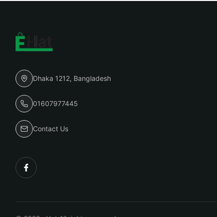
Dhaka 1212, Bangladesh
01607977445
Contact Us